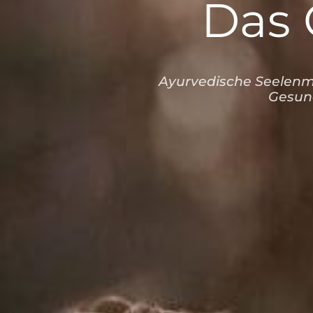
Das 
Ayurvedische Seelenme
Gesund