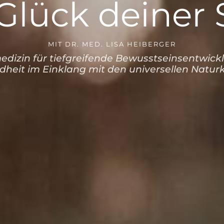
Glück deiner 
MIT DR. MED. LISA HEIBERGER
dizin für tiefgreifende Bewusstseinsentwick
heit im Einklang mit den universellen Natur